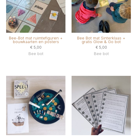
Bee-Bot mat ruimtefiguren +
Bee Bot mat Sinterklaas +
bouwkaarten en posters
gratis Glow & Go bot
€
5,00
€
5,00
Bee bot
Bee bot