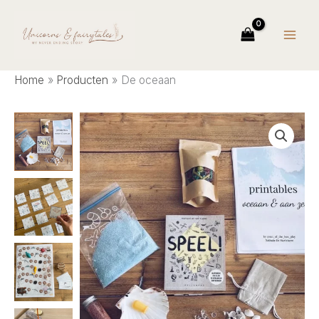
Ga
naar
de
inhoud
Home
Producten
De oceaan