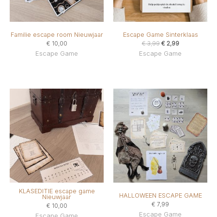
Familie escape room Nieuwjaar
Escape Game Sinterklaas
Oorspronkelijke
Huidige
€
10,00
€
3,99
€
2,99
prijs
prijs
Escape Game
Escape Game
was:
is:
€ 3,99.
€ 2,99.
KLASEDITIE escape game
HALLOWEEN ESCAPE GAME
Nieuwjaar
€
7,99
€
10,00
Escape Game
Escape Game