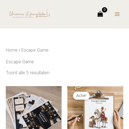
Ga
naar
de
inhoud
Home
/ Escape Game
Escape Game
Gesorteerd
Toont alle 5 resultaten
op
nieuwste
Actie!