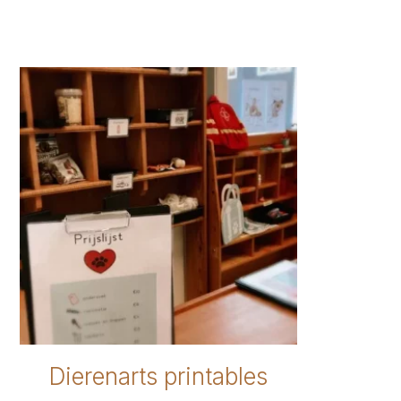
was:
is:
€ 3,95.
€ 2,50.
Dierenarts printables