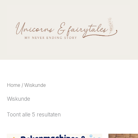
Ga
naar
de
inhoud
Home
/ Wiskunde
Wiskunde
Gesorteerd
Toont alle 5 resultaten
op
nieuwste