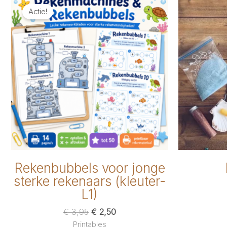
Actie!
Rekenbubbels voor jonge
sterke rekenaars (kleuter-
L1)
Oorspronkelijke
Huidige
€
3,95
€
2,50
prijs
prijs
Printables