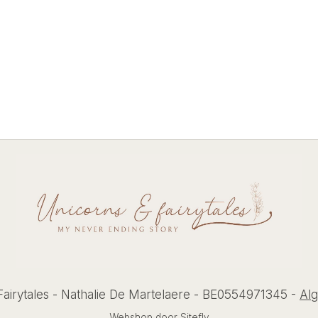
airytales - Nathalie De Martelaere - BE0554971345 -
Al
Webshop door
Sitefly