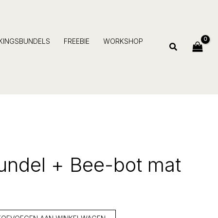
Bee-
bot
mat
aantal
JKINGSBUNDELS
FREEBIE
WORKSHOP
Zoeken
bundel + Bee-bot mat