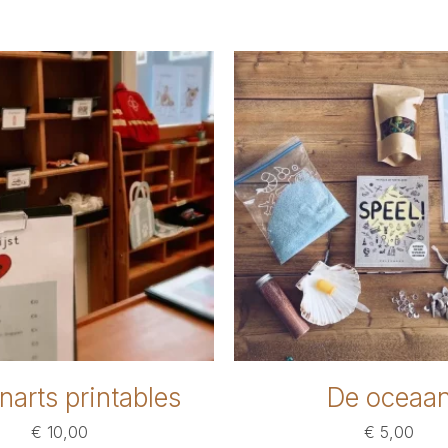
narts printables
De oceaa
€
10,00
€
5,00