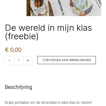
De wereld in mijn klas
(freebie)
€
0,00
De
-
+
TOEVOEGEN AAN WINKELWAGEN
wereld
in
mijn
klas
Beschrijving
(freebie)
aantal
Gratis printable om de diversiteit in elke klas te vieren!