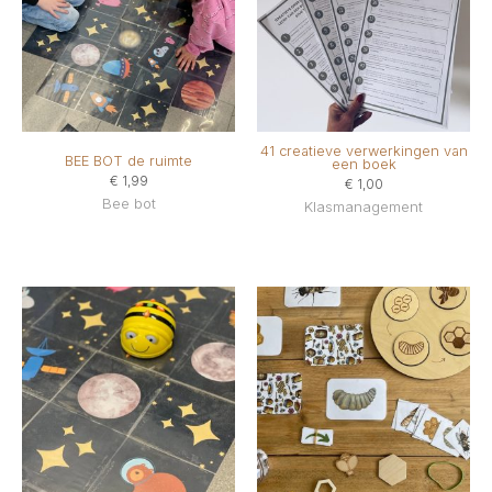
41 creatieve verwerkingen van
BEE BOT de ruimte
een boek
€
1,99
€
1,00
Bee bot
Klasmanagement