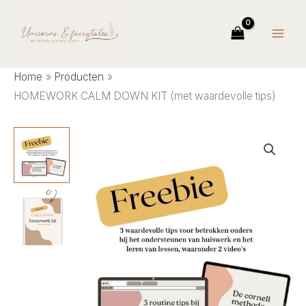
Ga
KIT
(met
naar
waardevolle
de
tips)
aantal
inhoud
Home
Producten
HOMEWORK CALM DOWN KIT (met waardevolle tips)