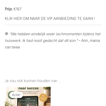
Prijs:
€197
KLIK HIER OM NAAR DE VIP AANBIEDING TE GAAN !
💬
“We hebben eindelijk weer lachmomenten tijdens het
huiswerk. Ik had nooit gedacht dat dit kon.”
– Ann, mama
van twee
Je zou ook kunnen houden van …
Actie!
Actie!