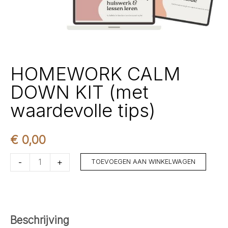
HOMEWORK CALM
DOWN KIT (met
waardevolle tips)
€
0,00
HOMEWORK
-
+
TOEVOEGEN AAN WINKELWAGEN
CALM
DOWN
KIT
(met
Beschrijving