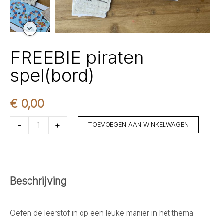
FREEBIE piraten
spel(bord)
€
0,00
FREEBIE
-
+
TOEVOEGEN AAN WINKELWAGEN
piraten
spel(bord)
aantal
Beschrijving
Oefen de leerstof in op een leuke manier in het thema